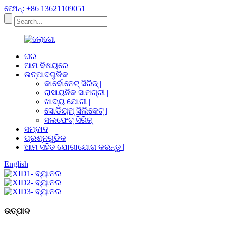
ଫୋନ୍: +86 13621109051
ଘର
ଆମ ବିଷୟରେ
ଉତ୍ପାଦଗୁଡିକ
କାର୍ବୋନେଟ୍ ସିରିଜ୍ |
ରାସାୟନିକ ସାମଗ୍ରୀ |
ଖାଦ୍ୟ ଯୋଗୀ |
ସୋଡିୟମ୍ ସିଲିକେଟ୍ |
ସଲଫେଟ୍ ସିରିଜ୍ |
ସମ୍ବାଦ
ପ୍ରଶ୍ନଗୁଡିକ
ଆମ ସହିତ ଯୋଗାଯୋଗ କରନ୍ତୁ |
English
ଉତ୍ପାଦ