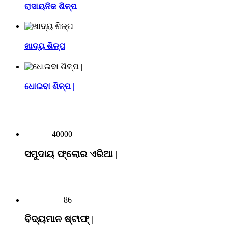
ରାସାୟନିକ ଶିଳ୍ପ
ଖାଦ୍ୟ ଶିଳ୍ପ
ଧୋଇବା ଶିଳ୍ପ |
40000
ସମୁଦାୟ ଫ୍ଲୋର ଏରିଆ |
86
ବିଦ୍ୟମାନ ଷ୍ଟାଫ୍ |