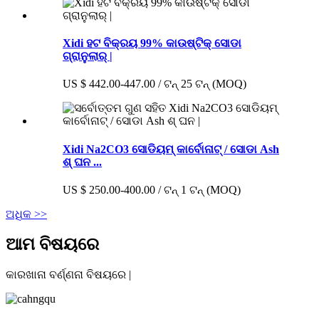
Xidi ହଟ ବିକ୍ରୟ 99% କାଉଷ୍ଟିକ୍ ସୋଡା
ଗ୍ରାନୁଲାର୍ |
US $ 442.00-447.00 / ଟନ୍ 25 ଟନ୍ (MOQ)
Xidi Na2CO3 ସୋଡିୟମ୍ କାର୍ବୋନାଟ୍ / ସୋଡା Ash
ଶ୍ ଘନ ...
US $ 250.00-400.00 / ଟନ୍ 1 ଟନ୍ (MOQ)
ଅଧିକ >>
ଆମ ବିଷୟରେ
କାରଖାନା ବର୍ଣ୍ଣନା ବିଷୟରେ |