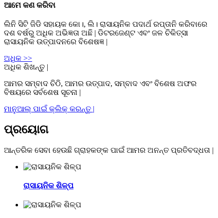
ଆମେ କଣ କରିବା
ଲିନି ସିଟି ଜିଡି ସହାୟକ କୋ।, ଲି। ରାସାୟନିକ ପଦାର୍ଥ ରପ୍ତାନି କରିବାରେ
ଦଶ ବର୍ଷରୁ ଅଧିକ ଅଭିଜ୍ଞତା ଅଛି | ଡିଟରଜେଣ୍ଟ ଏବଂ ଜଳ ଚିକିତ୍ସା
ରାସାୟନିକ ଉତ୍ପାଦନରେ ବିଶେଷଜ୍ଞ |
ଅଧିକ >>
ଅଧିକ ଶିଖନ୍ତୁ |
ଆମର ସମ୍ବାଦ ଚିଠି, ଆମର ଉତ୍ପାଦ, ସମ୍ବାଦ ଏବଂ ବିଶେଷ ଅଫର
ବିଷୟରେ ସର୍ବଶେଷ ସୂଚନା |
ମାନୁଆଲ୍ ପାଇଁ କ୍ଲିକ୍ କରନ୍ତୁ |
ପ୍ରୟୋଗ
ଆନ୍ତରିକ ସେବା ହେଉଛି ଗ୍ରାହକଙ୍କ ପାଇଁ ଆମର ଅନନ୍ତ ପ୍ରତିବଦ୍ଧତା |
ରାସାୟନିକ ଶିଳ୍ପ