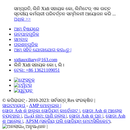
ସମ୍ପ୍ରତି, ଲିନି Xidi ସହାୟକ କୋ, ଲିମିଟେଡ୍ ଏକ ଉଚ୍ଚ
ସ୍ତରୀୟ କର୍ମଚାରୀ ପରିବର୍ତ୍ତନ ସମ୍ମିଳନୀ ଆୟୋଜନ କରି ...
ଅଧିକ >>
ଆମ ବିଷୟରେ
ଉତ୍ପାଦଗୁଡିକ
ସମ୍ବାଦ
ପ୍ରଶ୍ନଗୁଡିକ
ଆମ ସହିତ ଯୋଗାଯୋଗ କରନ୍ତୁ |
xidiauxiliary@163.com
ଲିନି Xidi ସହାୟକ କୋ।, ଲି।
ଟେଲ: +86 13621109051
© କପିରାଇଟ୍ - 2010-2023: ସର୍ବସତ୍ତ୍ Res ସଂରକ୍ଷିତ |
ସାଇଟମ୍ୟାପ୍
-
AMP ମୋବାଇଲ୍ |
ସୋଡା Ash ଶ୍ ହାଲୁକା ସୋଡିୟମ୍ କାର୍ବୋନାଟ୍ |
,
ସୋଡା Ash ଶ୍ ଆଲୋକ
ବ୍ୟବହାର |
,
ଅନ୍ୟ ନାମ: ପାଣି ଗ୍ଲାସ |
,
ସୋଡା Ash ଶ୍ ଘନ |
,
ସୋଡା Ash
ଶ୍ ଆଲୋକ |
,
APSM (ସକ୍ରିୟ ପଲି ସୋଡିୟମ୍ ମେଟାସିଲିକେଟ୍)
,