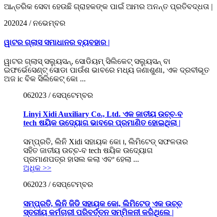
ଆନ୍ତରିକ ସେବା ହେଉଛି ଗ୍ରାହକଙ୍କ ପାଇଁ ଆମର ଅନନ୍ତ ପ୍ରତିବଦ୍ଧତା |
20
2024 / ନଭେମ୍ବର
ୱାଟର ଗ୍ଲାସ ସମାଧାନର ବ୍ୟବହାର |
ୱାଟର ଗ୍ଲାସ୍ ସଲ୍ୟୁସନ୍, ସୋଡିୟମ୍ ସିଲିକେଟ୍ ସଲ୍ୟୁସନ୍ ବା
ଇଫର୍ଭେସେଣ୍ଟ୍ ସୋଡା ପାଉଁଶ ଭାବରେ ମଧ୍ୟ ଜଣାଶୁଣା, ଏକ ଦ୍ରବୀଭୂତ
ଅଜ ic ବିକ ସିଲିକେଟ୍ କୋ ...
06
2023 / ସେପ୍ଟେମ୍ବର
Linyi Xidi Auxiliary Co., Ltd. ଏକ ଜାତୀୟ ଉଚ୍ଚ-ବ
tech ଷୟିକ ଉଦ୍ୟୋଗ ଭାବରେ ପ୍ରମାଣିତ ହୋଇଥିଲା |
ସମ୍ପ୍ରତି, ଲିନି Xidi ସହାୟକ କୋ।, ଲିମିଟେଡ୍ ସଫଳତାର
ସହିତ ଜାତୀୟ ଉଚ୍ଚ-ବ tech ଷୟିକ ଉଦ୍ୟୋଗ
ପ୍ରମାଣପତ୍ର ହାସଲ କଲା ଏବଂ ହେଲା ...
ଅଧିକ >>
06
2023 / ସେପ୍ଟେମ୍ବର
ସମ୍ପ୍ରତି, ଲିନି ଜିଡି ସହାୟକ କୋ, ଲିମିଟେଡ୍ ଏକ ଉଚ୍ଚ
ସ୍ତରୀୟ କର୍ମଚାରୀ ପରିବର୍ତ୍ତନ ସମ୍ମିଳନୀ କରିଥିଲେ |