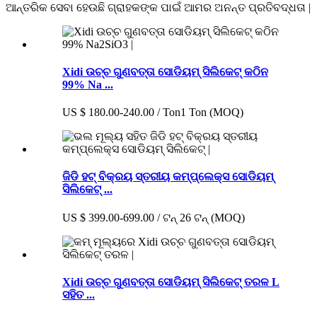
ଆନ୍ତରିକ ସେବା ହେଉଛି ଗ୍ରାହକଙ୍କ ପାଇଁ ଆମର ଅନନ୍ତ ପ୍ରତିବଦ୍ଧତା |
Xidi ଉଚ୍ଚ ଗୁଣବତ୍ତା ସୋଡିୟମ୍ ସିଲିକେଟ୍ କଠିନ
99% Na ...
US $ 180.00-240.00 / Ton1 Ton (MOQ)
ଜିଡି ହଟ୍ ବିକ୍ରୟ ସ୍ତରୀୟ କମ୍ପ୍ଲେକ୍ସ ସୋଡିୟମ୍
ସିଲିକେଟ୍ ...
US $ 399.00-699.00 / ଟନ୍ 26 ଟନ୍ (MOQ)
Xidi ଉଚ୍ଚ ଗୁଣବତ୍ତା ସୋଡିୟମ୍ ସିଲିକେଟ୍ ତରଳ L
ସହିତ ...