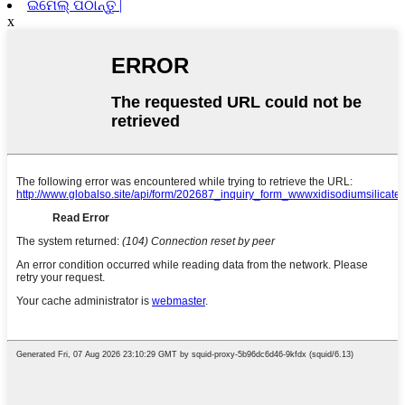
ଇମେଲ୍ ପଠାନ୍ତୁ |
x