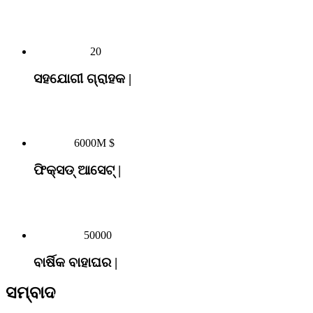
20
ସହଯୋଗୀ ଗ୍ରାହକ |
6000M $
ଫିକ୍ସଡ୍ ଆସେଟ୍ |
50000
ବାର୍ଷିକ ବାହାଘର |
ସମ୍ବାଦ